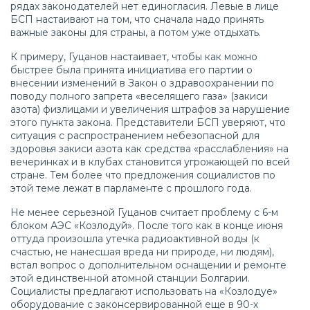
рядах законодателей нет единогласия. Левые в лице
БСП настаивают на том, что сначала надо принять
важные законы для страны, а потом уже отдыхать.
К примеру, Гуцанов настаивает, чтобы как можно
быстрее была принята инициатива его партии о
внесении изменений в Закон о здравоохранении по
поводу полного запрета «веселящего газа» (закиси
азота) физлицами и увеличения штрафов за нарушение
этого пункта закона. Представители БСП уверяют, что
ситуация с распространением небезопасной для
здоровья закиси азота как средства «расслабления» на
вечеринках и в клубах становится угрожающей по всей
стране. Тем более что предложения социалистов по
этой теме лежат в парламенте с прошлого года.
Не менее серьезной Гуцанов считает проблему с 6-м
блоком АЭС «Козлодуй». После того как в конце июня
оттуда произошла утечка радиоактивной воды (к
счастью, не нанесшая вреда ни природе, ни людям),
встал вопрос о дополнительном оснащении и ремонте
этой единственной атомной станции Болгарии.
Социалисты предлагают использовать на «Козлодуе»
оборудование с законсервированной еще в 90-х